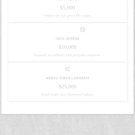
$5,000
Geliştiriciler için genel API erişimi.
emoji_events
ÖDÜL SISTEMI
$10,000
Kapsamlı bir kullanıcı ödül programı oluşturun.
generating_tokens
KRIPTO TOKEN LANSMANI
$25,000
Kendi kripto para tokenimizi başlatın.