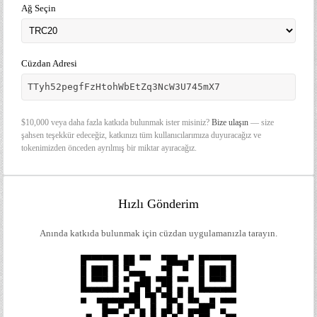
Ağ Seçin
Cüzdan Adresi
TTyh52pegfFzHtohWbEtZq3NcW3U745mX7
$10,000 veya daha fazla katkıda bulunmak ister misiniz?
Bize ulaşın
— size
şahsen teşekkür edeceğiz, katkınızı tüm kullanıcılarımıza duyuracağız ve
tokenimizden önceden ayrılmış bir miktar ayıracağız.
Hızlı Gönderim
Anında katkıda bulunmak için cüzdan uygulamanızla tarayın.