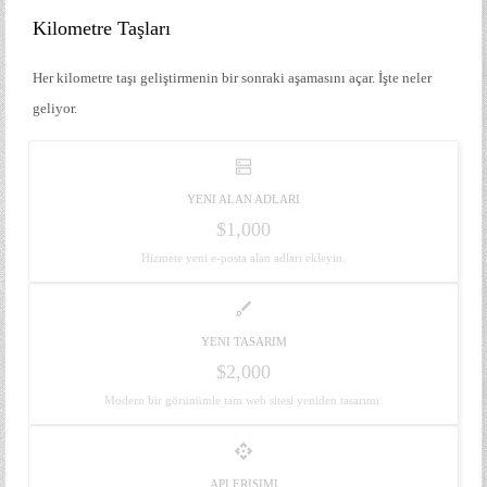
Kilometre Taşları
Her kilometre taşı geliştirmenin bir sonraki aşamasını açar. İşte neler
geliyor.
dns
YENI ALAN ADLARI
$1,000
Hizmete yeni e-posta alan adları ekleyin.
brush
YENI TASARIM
$2,000
Modern bir görünümle tam web sitesi yeniden tasarımı.
api
API ERIŞIMI