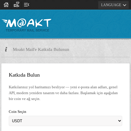
house
volunteer_activism
menu_open
expand_more
LANGUAGE
Moakt Mail'e Katkıda Bulunun
Katkıda Bulun
Katkılarınız yol haritamızı besliyor — yeni e-posta alan adları, genel
API, modern yeniden tasarım ve daha fazlası. Başlamak için aşağıdan
bir coin ve ağ seçin.
Coin Seçin