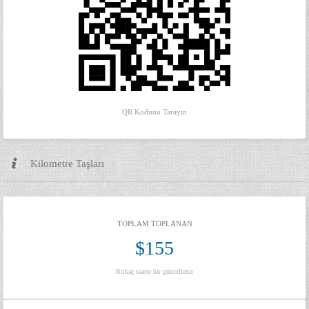
QR Kodunu Tarayın
Kilometre Taşları
TOPLAM TOPLANAN
$155
Birkaç saatte bir güncellenir