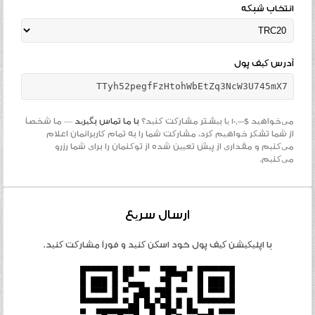
انتخاب شبکه
آدرس کیف پول
TTyh52pegfFzHtohWbEtZq3NcW3U745mX7
می‌خواهید $10,000 یا بیشتر مشارکت کنید؟
با ما تماس بگیرید
— ما شخصاً
از شما تشکر خواهیم کرد، مشارکت شما را به تمام کاربرانمان اعلام
می‌کنیم و مقداری از پیش تعیین شده از توکنمان را برای شما رزرو
می‌کنیم.
ارسال سریع
با اپلیکیشن کیف پول خود اسکن کنید و فوراً مشارکت کنید.