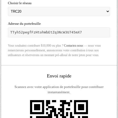
Choisir le réseau
Adresse du portefeuille
TTyh52pegfFzHtohWbEtZq3NcW3U745mX7
Vous souhaitez contribuer $10,000 ou plus ?
Contactez-nous
— nous vous
remercierons personnellement, annoncerons votre contribution à tous nos
utilisateurs et réserverons un montant pré-alloué de notre jeton pour vous.
Envoi rapide
Scannez avec votre application de portefeuille pour contribuer
instantanément.