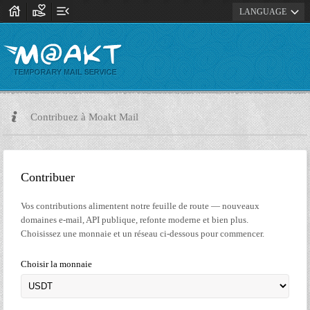
house
volunteer_activism
menu_open
expand_more
LANGUAGE
Contribuez à Moakt Mail
Contribuer
Vos contributions alimentent notre feuille de route — nouveaux
domaines e-mail, API publique, refonte moderne et bien plus.
Choisissez une monnaie et un réseau ci-dessous pour commencer.
Choisir la monnaie