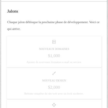
Jalons
Chaque jalon débloque la prochaine phase de développement. Voici ce
qui arrive.
dns
NOUVEAUX DOMAINES
$1,000
Ajouter de nouveaux domaines e-mail au service.
brush
NOUVEAU DESIGN
$2,000
Refonte complète du site web avec un look moderne.
api